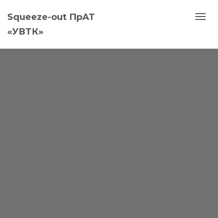
Squeeze-out ПрАТ
П
«УВТК»
Е
Р
Е
М
К
Н
У
Т
И
Н
А
В
І
Г
А
Ц
І
Ю